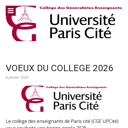
Aller
au
contenu
VOEUX DU COLLEGE 2026
8 janvier 2026
Le collège des enseignants de Paris cité (CGE UPCité)
vous souhaite une bonne année 2026.