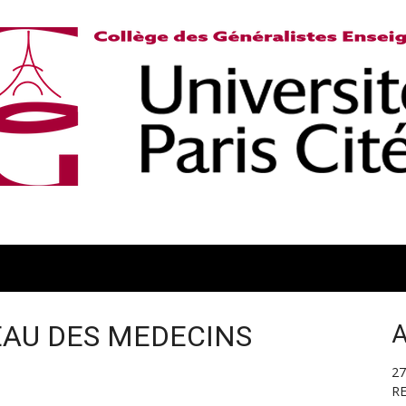
EAU DES MEDECINS
A
27
R