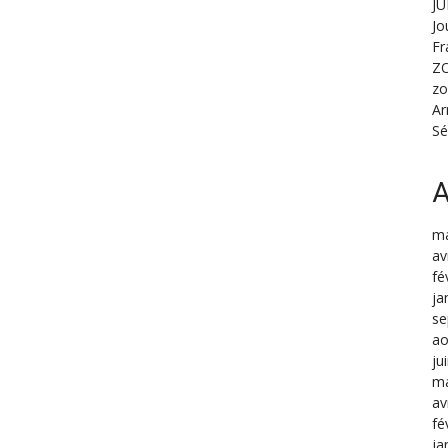
JU
Jo
Fr
ZO
z
Ar
Sé
A
ma
av
fé
ja
se
ao
ju
ma
av
fé
ja