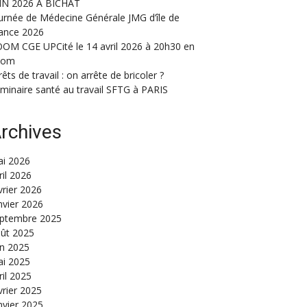
IN 2026 A BICHAT
urnée de Médecine Générale JMG d’île de
ance 2026
OM CGE UPCité le 14 avril 2026 à 20h30 en
oom
rêts de travail : on arrête de bricoler ?
minaire santé au travail SFTG à PARIS
rchives
i 2026
ril 2026
vrier 2026
nvier 2026
ptembre 2025
ût 2025
in 2025
i 2025
ril 2025
vrier 2025
nvier 2025